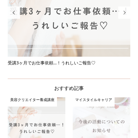


受講3ヶ月でお仕事依頼…！うれしいご報告♡
応
おすすめ記事
美容クリエイター養成講座
マイスタイルキャリア