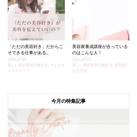
「ただの美容好き」だからこ
美容家養成講座が合っている
そできる仕事がある。
のはこんな人！
2024.07.05
2024.07.03
新しい美容業界の働き方
,
マイスタ
新しい美容業界の働き方
,
美容家に
イルキャリア
なる方法
今月の特集記事