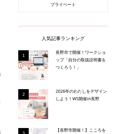
プライベート
人気記事ランキング
長野市で開催！ワークショ
。
1
ップ「自分の取扱説明書を
つくろう！」
的
2026年のわたしをデザイン
2
しよう！WS開催in長野
な
【長野市開催！】こころを
成
3