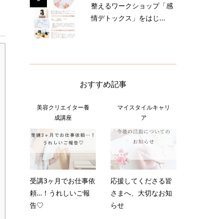
整えるワークショップ「感
情デトックス」をはじ...
おすすめ記事
美容クリエイター養
マイスタイルキャリ
成講座
ア
受講3ヶ月でお仕事依
応援してくださる皆
頼…！うれしいご報
さまへ、大切なお知
告♡
らせ