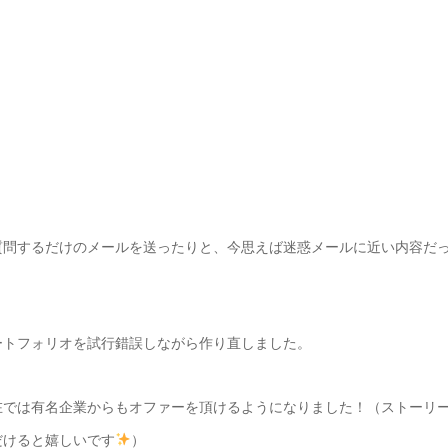
質問するだけのメールを送ったりと、今思えば迷惑メールに近い内容だ
ートフォリオを試行錯誤しながら作り直しました。
在では有名企業からもオファーを頂けるようになりました！（ストーリ
だけると嬉しいです
）