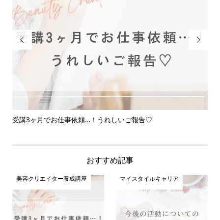


受講3ヶ月でお仕事依頼…！うれしいご報告♡
応
おすすめ記事
美容クリエイター養成講座
マイスタイルキャリア