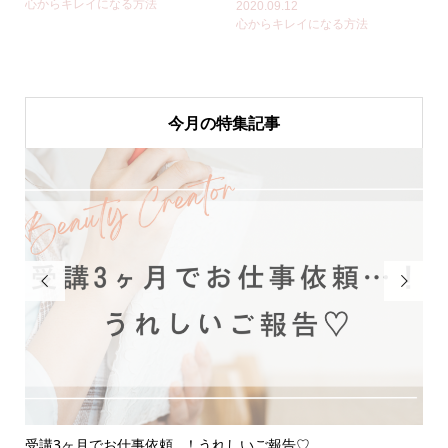
心からキレイになる方法
2020.09.12
心からキレイになる方法
今月の特集記事


受講3ヶ月でお仕事依頼…！うれしいご報告♡
応