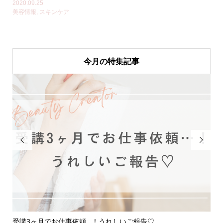
2020.09.25
美容情報
,
スキンケア
今月の特集記事


受講3ヶ月でお仕事依頼…！うれしいご報告♡
応