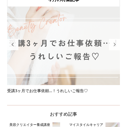


受講3ヶ月でお仕事依頼…！うれしいご報告♡
応
おすすめ記事
美容クリエイター養成講座
マイスタイルキャリア