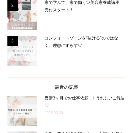
家で学んで、家で働く♡美容家養成講座
2
受付スタート！
コンフォートゾーンを“抜ける”のではな
3
く、理想にずらす♡
最近の記事
受講3ヶ月でお仕事依頼…！うれしいご報告
♡
2026.03.30