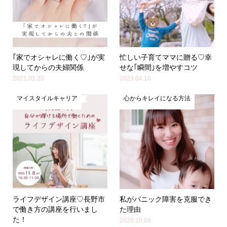
｢家でオシャレに働く♡｣が実
忙しい子育てママに贈る♡幸
現してからの夫婦関係
せな｢瞬間｣を増やすコツ
2021.01.20
2023.04.10
マイスタイルキャリア
心からキレイになる方法
ライフデザイン講座♡長野市
私がパニック障害を克服でき
で働き方の講座を行いまし
た理由
た！
2020.10.08