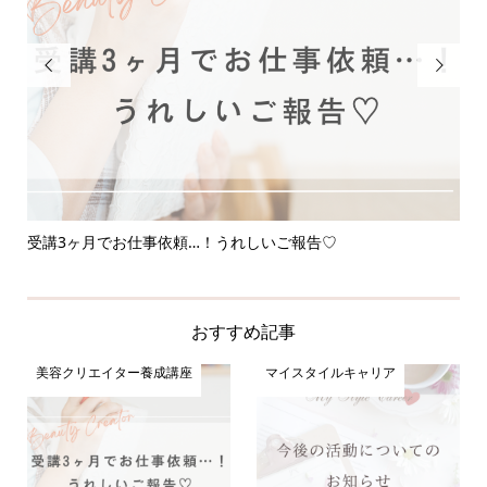


受講3ヶ月でお仕事依頼…！うれしいご報告♡
応
おすすめ記事
美容クリエイター養成講座
マイスタイルキャリア