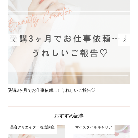


受講3ヶ月でお仕事依頼…！うれしいご報告♡
応
おすすめ記事
美容クリエイター養成講座
マイスタイルキャリア