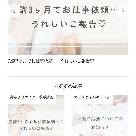


受講3ヶ月でお仕事依頼…！うれしいご報告♡
応
おすすめ記事
美容クリエイター養成講座
マイスタイルキャリア