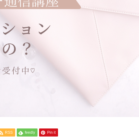
RSS
feedly
Pin it