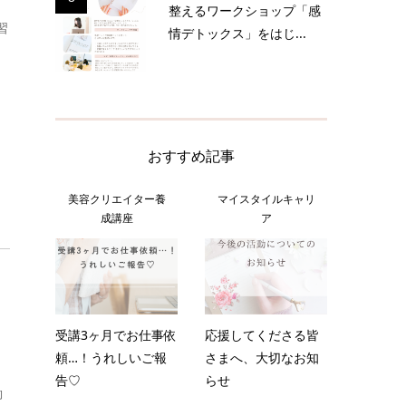
整えるワークショップ「感
習
情デトックス」をはじ...
おすすめ記事
美容クリエイター養
マイスタイルキャリ
成講座
ア
受講3ヶ月でお仕事依
応援してくださる皆
頼…！うれしいご報
さまへ、大切なお知
告♡
らせ
働