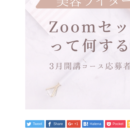
Tweet
Share
+1
Hatena
Pocket