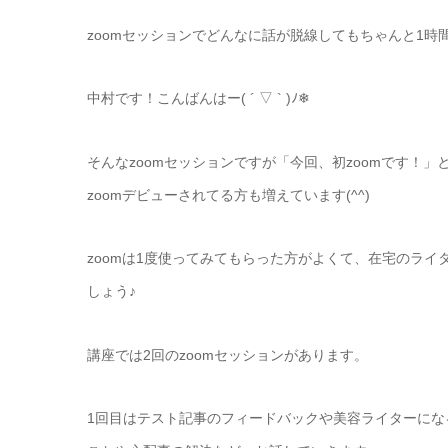
zoomセッションでどんなに話が脱線してもちゃんと1
中村です！こんばんはー( ´ ▽ ` )ﾉ❄
そんなzoomセッションですが「今回、初zoomです！
zoomデビューされてる方も増えています(^^)
zoomは1度使ってみてもらった方がよくて、在宅のラ
しょう♪
講座では2回のzoomセッションがあります。
1回目はテスト記事のフィードバックや美容ライターに