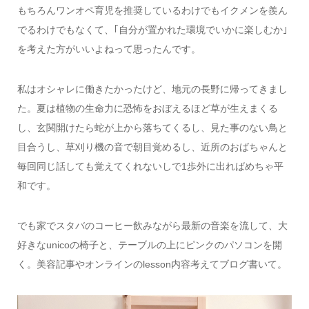
もちろんワンオペ育児を推奨しているわけでもイクメンを羨ん
でるわけでもなくて、｢自分が置かれた環境でいかに楽しむか｣
を考えた方がいいよねって思ったんです。
私はオシャレに働きたかったけど、地元の長野に帰ってきまし
た。夏は植物の生命力に恐怖をおぼえるほど草が生えまくる
し、玄関開けたら蛇が上から落ちてくるし、見た事のない鳥と
目合うし、草刈り機の音で朝目覚めるし、近所のおばちゃんと
毎回同じ話しても覚えてくれないしで1歩外に出ればめちゃ平
和です。
でも家でスタバのコーヒー飲みながら最新の音楽を流して、大
好きなunicoの椅子と、テーブルの上にピンクのパソコンを開
く。美容記事やオンラインのlesson内容考えてブログ書いて。