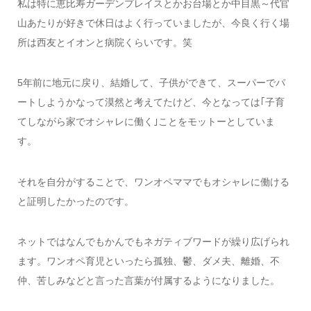
私は特に恵比寿ガーデンプレイスとかお台場とか中目黒～代官
山あたりが好きで休日はよく行っていましたが、今良く行く場
所は西友とイオンと病院くらいです。笑
5年前に地元に戻り、結婚して、子供ができて、スーパーでパ
ートしようかなって漠然と考えてたけど、今となっては｢子育
てしながら家でオシャレに働く｣ことをモットーとしていま
す。
それを自分がすることで、ワンオペママでもオシャレに働ける
と証明したかったのです。
ネットではなんでもかんでもネガティブワードが繰り広げられ
ます。ワンオペ育児といったら孤独、鬱、ダメ夫、離婚、不
仲、苦しみなどと言った言葉が付属するようになりました。