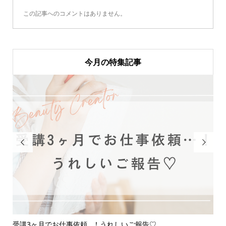
この記事へのコメントはありません。
今月の特集記事


受講3ヶ月でお仕事依頼…！うれしいご報告♡
応