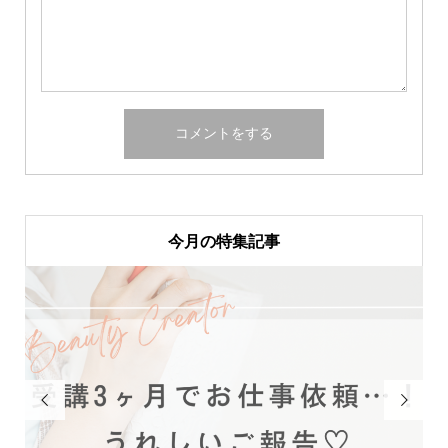
今月の特集記事

