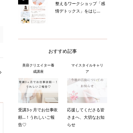
整えるワークショップ「感
情デトックス」をはじ...
おすすめ記事
美容クリエイター養
マイスタイルキャリ
成講座
ア
受講3ヶ月でお仕事依
応援してくださる皆
頼…！うれしいご報
さまへ、大切なお知
告♡
らせ