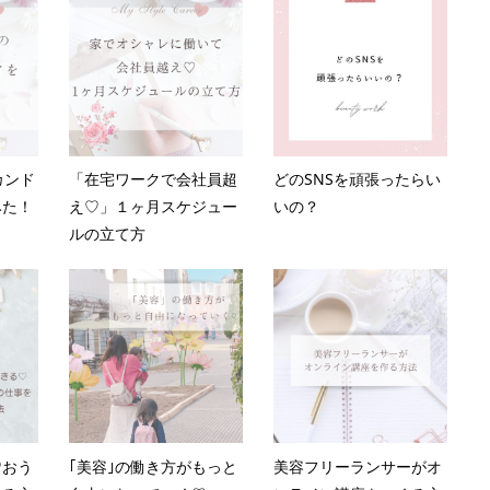
カンド
「在宅ワークで会社員超
どのSNSを頑張ったらい
みた！
え♡」１ヶ月スケジュー
いの？
ルの立て方
♡おう
｢美容｣の働き方がもっと
美容フリーランサーがオ