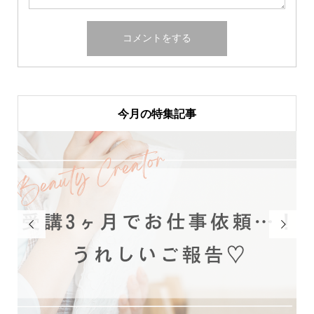
今月の特集記事

