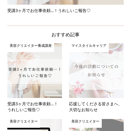
受講3ヶ月でお仕事依頼…！うれしいご報告♡
応
おすすめ記事
美容クリエイター養成講座
マイスタイルキャリア
受講3ヶ月でお仕事依頼…！
応援してくださる皆さまへ、
うれしいご報告♡
大切なお知らせ
美容クリエイター
美容クリエイター