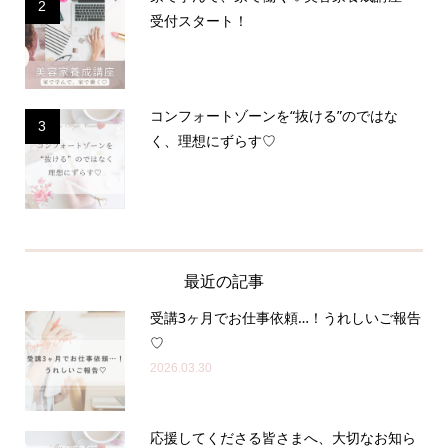
2
受付スタート！
コンフォートゾーンを“抜ける”のではな
3
く、理想にずらす♡
最近の記事
受講3ヶ月でお仕事依頼…！うれしいご報告
♡
2026.03.30
応援してくださる皆さまへ、大切なお知ら