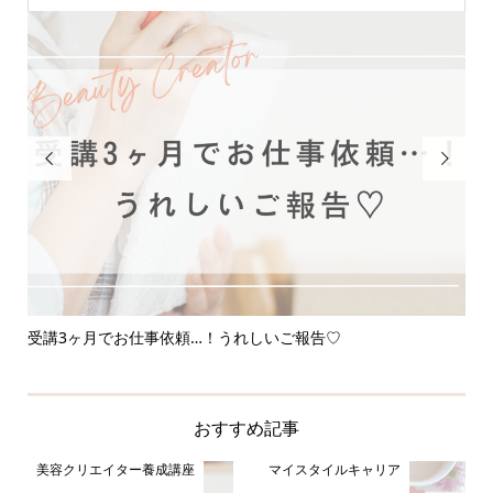


受講3ヶ月でお仕事依頼…！うれしいご報告♡
応
おすすめ記事
美容クリエイター養成講座
マイスタイルキャリア