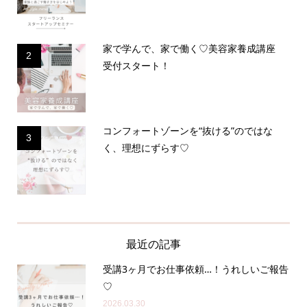
家で学んで、家で働く♡美容家養成講座
2
受付スタート！
コンフォートゾーンを“抜ける”のではな
3
く、理想にずらす♡
最近の記事
受講3ヶ月でお仕事依頼…！うれしいご報告
♡
2026.03.30