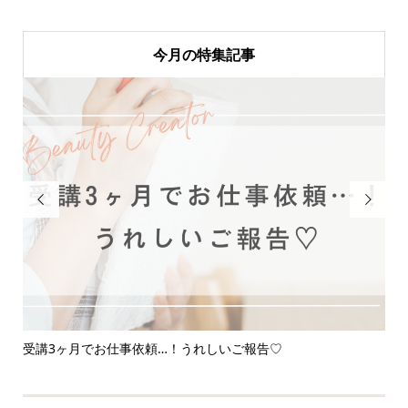
今月の特集記事


受講3ヶ月でお仕事依頼…！うれしいご報告♡
応