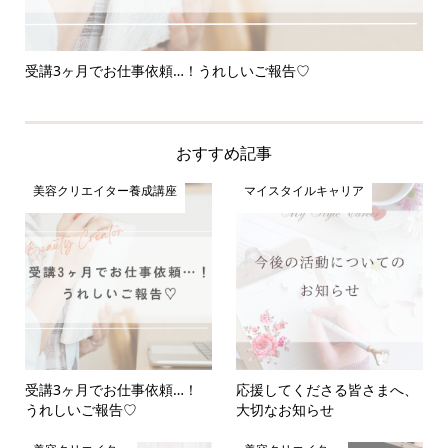
受講3ヶ月でお仕事依頼…！うれしいご報告♡
応
おすすめ記事
美容クリエイター養成講座
マイスタイルキャリア
受講3ヶ月でお仕事依頼…！
応援してくださる皆さまへ、
うれしいご報告♡
大切なお知らせ