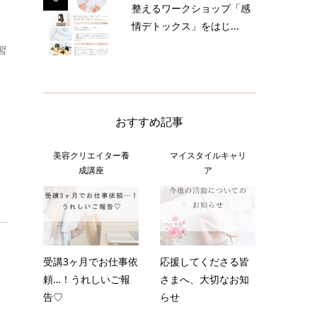
整えるワークショップ「感
情デトックス」をはじ...
習
おすすめ記事
美容クリエイター養
マイスタイルキャリ
成講座
ア
受講3ヶ月でお仕事依
応援してくださる皆
頼…！うれしいご報
さまへ、大切なお知
告♡
らせ